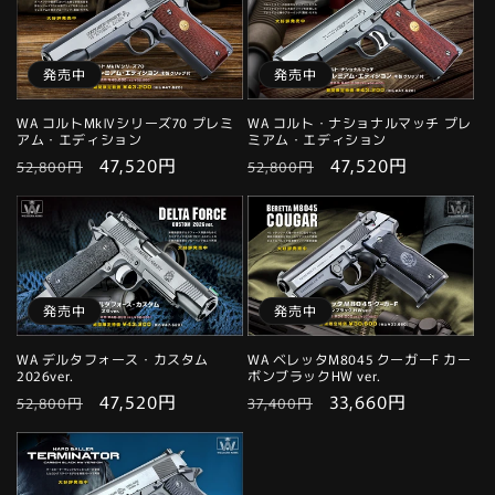
格
価
格
価
格
格
発売中
発売中
WA コルトMkⅣシリーズ70 プレミ
WA コルト・ナショナルマッチ プレ
アム・エディション
ミアム・エディション
通
セ
47,520円
通
セ
47,520円
52,800円
52,800円
常
ー
常
ー
価
ル
価
ル
格
価
格
価
格
格
発売中
発売中
WA デルタフォース・カスタム
WA ベレッタM8045 クーガーF カー
2026ver.
ボンブラックHW ver.
通
セ
47,520円
通
セ
33,660円
52,800円
37,400円
常
ー
常
ー
価
ル
価
ル
格
価
格
価