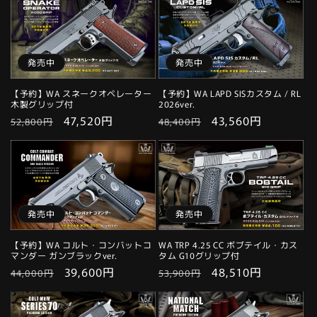
発売中
発売中
【予約】WA スネークオペレーター
【予約】WA LAPD SISカスタム / RL
木製グリップ付
2026ver.
通
セ
47,520円
通
セ
43,560円
52,800円
48,400円
常
ー
常
ー
価
ル
価
ル
格
価
格
価
格
格
発売中
発売中
【予約】WA コルト・コンバットコ
WA TRP 4.25 CC ボブテイル・カス
マンダー ガンブラックver.
タム G10グリップ付
通
セ
39,600円
通
セ
48,510円
44,000円
53,900円
常
ー
常
ー
価
ル
価
ル