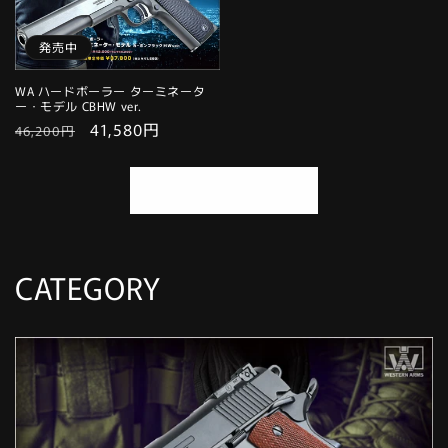
格
格
発売中
WA ハードボーラー ターミネータ
ー・モデル CBHW ver.
通
セ
41,580円
46,200円
常
ー
価
ル
すべてを表示する
格
価
格
CATEGORY