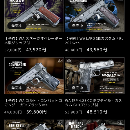
発売中
発売中
【予約】WA スネークオペレーター
【予約】WA LAPD SISカスタム / RL
木製グリップ付
2026ver.
通
セ
47,520円
通
セ
43,560円
52,800円
48,400円
常
ー
常
ー
価
ル
価
ル
格
価
格
価
格
格
発売中
発売中
【予約】WA コルト・コンバットコ
WA TRP 4.25 CC ボブテイル・カス
マンダー ガンブラックver.
タム G10グリップ付
通
セ
39,600円
通
セ
48,510円
44,000円
53,900円
常
ー
常
ー
価
ル
価
ル