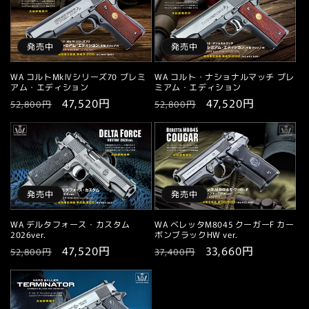
格
価
格
価
格
格
発売中
発売中
WA コルトMkⅣシリーズ70 プレミ
WA コルト・ナショナルマッチ プレ
アム・エディション
ミアム・エディション
通
セ
47,520円
通
セ
47,520円
52,800円
52,800円
常
ー
常
ー
価
ル
価
ル
格
価
格
価
格
格
発売中
発売中
WA デルタフォース・カスタム
WA ベレッタM8045 クーガーF カー
2026ver.
ボンブラックHW ver.
通
セ
47,520円
通
セ
33,660円
52,800円
37,400円
常
ー
常
ー
価
ル
価
ル
格
価
格
価