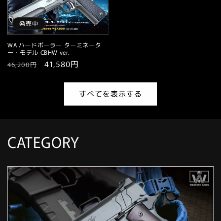
格
格
発売中
WA ハードボーラー ターミネータ
ー・モデル CBHW ver.
通
セ
41,580円
46,200円
常
ー
価
ル
すべてを表示する
格
価
格
CATEGORY