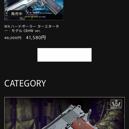
格
格
発売中
WA ハードボーラー ターミネータ
ー・モデル CBHW ver.
通
セ
41,580円
46,200円
常
ー
価
ル
すべてを表示する
格
価
格
CATEGORY