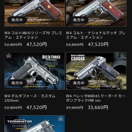
格
価
格
価
格
格
発売中
発売中
WA コルトMkⅣシリーズ70 プレミ
WA コルト・ナショナルマッチ プレ
アム・エディション
ミアム・エディション
通
セ
47,520円
通
セ
47,520円
52,800円
52,800円
常
ー
常
ー
価
ル
価
ル
格
価
格
価
格
格
発売中
発売中
WA デルタフォース・カスタム
WA ベレッタM8045 クーガーF カー
2026ver.
ボンブラックHW ver.
通
セ
47,520円
通
セ
33,660円
52,800円
37,400円
常
ー
常
ー
価
ル
価
ル
格
価
格
価