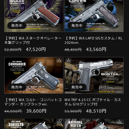
発売中
発売中
【予約】WA スネークオペレーター
【予約】WA LAPD SISカスタム / RL
木製グリップ付
2026ver.
通
セ
47,520円
通
セ
43,560円
52,800円
48,400円
常
ー
常
ー
価
ル
価
ル
格
価
格
価
格
格
発売中
発売中
【予約】WA コルト・コンバットコ
WA TRP 4.25 CC ボブテイル・カス
マンダー ガンブラックver.
タム G10グリップ付
通
セ
39,600円
通
セ
48,510円
44,000円
53,900円
常
ー
常
ー
価
ル
価
ル