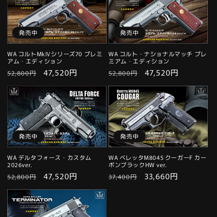
格
価
格
価
格
格
発売中
発売中
WA コルトMkⅣシリーズ70 プレミ
WA コルト・ナショナルマッチ プレ
アム・エディション
ミアム・エディション
通
セ
47,520円
通
セ
47,520円
52,800円
52,800円
常
ー
常
ー
価
ル
価
ル
格
価
格
価
格
格
発売中
発売中
WA デルタフォース・カスタム
WA ベレッタM8045 クーガーF カー
2026ver.
ボンブラックHW ver.
通
セ
47,520円
通
セ
33,660円
52,800円
37,400円
常
ー
常
ー
価
ル
価
ル
格
価
格
価