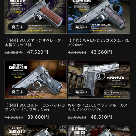
発売中
発売中
【予約】WA スネークオペレーター
【予約】WA LAPD SISカスタム / RL
木製グリップ付
2026ver.
通
セ
47,520円
通
セ
43,560円
52,800円
48,400円
常
ー
常
ー
価
ル
価
ル
格
価
格
価
格
格
発売中
発売中
【予約】WA コルト・コンバットコ
WA TRP 4.25 CC ボブテイル・カス
マンダー ガンブラックver.
タム G10グリップ付
通
セ
39,600円
通
セ
48,510円
44,000円
53,900円
常
ー
常
ー
価
ル
価
ル