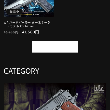
格
格
発売中
WA ハードボーラー ターミネータ
ー・モデル CBHW ver.
通
セ
41,580円
46,200円
常
ー
価
ル
すべてを表示する
格
価
格
CATEGORY